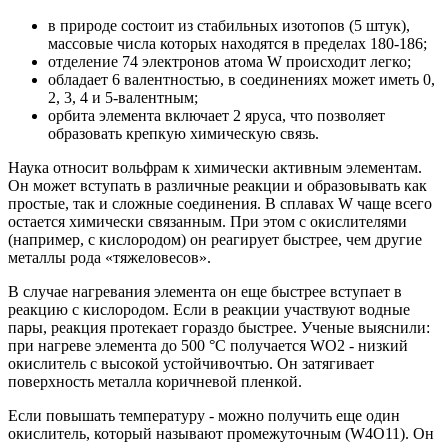
в природе состоит из стабильных изотопов (5 штук),
массовые числа которых находятся в пределах 180-186;
отделение 74 электронов атома W происходит легко;
обладает 6 валентностью, в соединениях может иметь 0,
2, 3, 4 и 5-валентным;
орбита элемента включает 2 яруса, что позволяет
образовать крепкую химическую связь.
Наука относит вольфрам к химически активным элементам.
Он может вступать в различные реакции и образовывать как
простые, так и сложные соединения. В сплавах W чаще всего
остается химически связанным. При этом с окислителями
(например, с кислородом) он реагирует быстрее, чем другие
металлы рода «тяжеловесов».
В случае нагревания элемента он еще быстрее вступает в
реакцию с кислородом. Если в реакции участвуют водные
пары, реакция протекает гораздо быстрее. Ученые выяснили:
при нагреве элемента до 500 °C получается WO2 - низкий
окислитель с высокой устойчивочтью. Он затягивает
поверхность металла коричневой пленкой.
Если повышать температуру - можно получить еще один
окислитель, который называют промежуточным (W4O11). Он