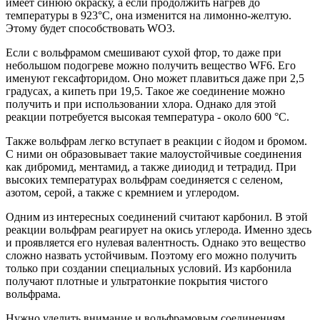
имеет синюю окраску, а если продолжить нагрев до
температуры в 923°C, она изменится на лимонно-желтую.
Этому будет способствовать WO3.
Если с вольфрамом смешивают сухой фтор, то даже при
небольшом подогреве можно получить вещество WF6. Его
именуют гексафторидом. Оно может плавиться даже при 2,5
градусах, а кипеть при 19,5. Такое же соединение можно
получить и при использовании хлора. Однако для этой
реакции потребуется высокая температура - около 600 °C.
Также вольфрам легко вступает в реакции с йодом и бромом.
С ними он образовывает такие малоустойчивые соединения
как дибромид, ментамид, а также дииодид и тетрадид. При
высоких температурах вольфрам соединяется с селеном,
азотом, серой, а также с кремнием и углеродом.
Одним из интересных соединений считают карбонил. В этой
реакции вольфрам реагирует на окись углерода. Именно здесь
и проявляется его нулевая валентность. Однако это вещество
сложно назвать устойчивым. Поэтому его можно получить
только при создании специальных условий. Из карбонила
получают плотные и ультратонкие покрытия чистого
вольфрама.
Нужно уделить внимание и вольфрамовым соединениям.