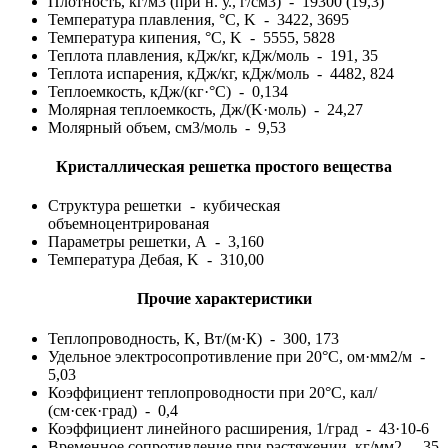
Плотность, кг/м3 (при н. у., г/см3) - 19300 (19,3)
Температура плавления, °C, K - 3422, 3695
Температура кипения, °C, K - 5555, 5828
Теплота плавления, кДж/кг, кДж/моль - 191, 35
Теплота испарения, кДж/кг, кДж/моль - 4482, 824
Теплоемкость, кДж/(кг·°С) - 0,134
Молярная теплоемкость, Дж/(K·моль) - 24,27
Молярный объем, см3/моль - 9,53
Кристаллическая решетка простого вещества
Структура решетки - кубическая
объемноцентрированая
Параметры решетки, A - 3,160
Температура Дебая, K - 310,00
Прочие характеристики
Теплопроводность, K, Вт/(м·К) - 300, 173
Удельное электросопротивление при 20°С, ом·мм2/м -
5,03
Коэффициент теплопроводности при 20°С, кал/
(см·сек·град) - 0,4
Коэффициент линейного расширения, 1/град - 43·10-6
Временное сопротивление при растяжении, кг/мм2 - 35