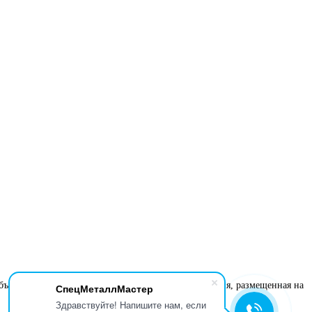
бъема, условий оплаты и места отгрузки. Информация, размещенная на
СпецМеталлМастер
Здравствуйте! Напишите нам, если