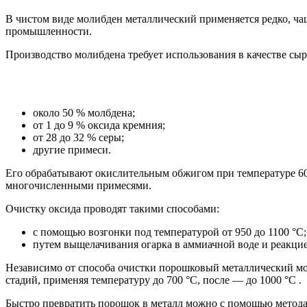
В чистом виде молибден металлический применяется редко, ча
промышленности.
Производство молибдена требует использования в качестве сы
около 50 % молбдена;
от 1 до 9 % оксида кремния;
от 28 до 32 % серы;
другие примеси.
Его обрабатывают окислительным обжигом при температуре 600
многочисленными примесями.
Очистку оксида проводят такими способами:
с помощью возгонки под температурой от 950 до 1100 °C;
путем выщелачивания огарка в аммиачной воде и реакцие
Независимо от способа очистки порошковый металлический мол
стадий, применяя температуру до 700 °C, после — до 1000 °C .
Быстро превратить порошок в металл можно с помощью метода