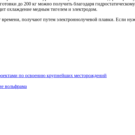
 заготовки до 200 кг можно получить благодаря гидростатическом
дит охлаждение медным тигелем и электродом.
ат времени, получают путем электроннолучевой плавки. Если н
проектами по освоению крупнейших месторождений
ие вольфрама