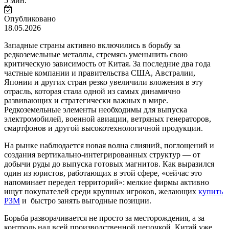
5 мин.
Опубликовано
18.05.2026
Западные страны активно включились в борьбу за
редкоземельные металлы, стремясь уменьшить свою
критическую зависимость от Китая. За последние два года
частные компании и правительства США, Австралии,
Японии и других стран резко увеличили вложения в эту
отрасль, которая стала одной из самых динамично
развивающих и стратегически важных в мире.
Редкоземельные элементы необходимы для выпуска
электромобилей, военной авиации, ветряных генераторов,
смартфонов и другой высокотехнологичной продукции.
На рынке наблюдается новая волна слияний, поглощений и
создания вертикально-интегрированных структур — от
добычи руды до выпуска готовых магнитов. Как выразился
один из юристов, работающих в этой сфере, «сейчас это
напоминает передел территорий»: мелкие фирмы активно
ищут покупателей среди крупных игроков, желающих
купить
РЗМ
и быстро занять выгодные позиции.
Борьба разворачивается не просто за месторождения, а за
контроль над всей производственной цепочкой. Китай уже