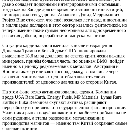
давно обладает подобными интегрированными системами,
тогда как на Западе долгое время не хватало ни инвестиций,
ни поддержки государства. Аналитик Дэвид Мерриман из
Project Blue отмечает, что ещё несколько лет назад инвестиции
в миллиарды долларов в этот сектор казались фантастикой, но
теперь именно такие суммы необходимы для одновременного
развития добычи, переработки и выпуска магнитов.
Ситуация кардинально изменилась после возвращения
Дональда Трампа в Белый дом: США анонсировали
выделение 18,6 млрд долларов на сектор критически важных
минералов, причём большая часть, по оценкам BMO, пойдёт
именно в цепочку редкоземельных металлов. Австралия и
Япония также усиливают господдержку, в том числе через
гарантии минимальных цен, чтобы защитить своих
производителей от ценового давления со стороны Китая.
На этом фоне резко активизировались сделки. Компании
вроде USA Rare Earth, Energy Fuels, MP Materials, Lynas Rare
Earths и Iluka Resources скупают активы, расширяют
переработку и привлекают государственное финансирование.
Участники рынка подчёркивают, что наиболее прибыльны не
сами рудники, а этапы разделения, металлизации и
производства магнитов — именно там Китай сохраняет самые
сильные позиции.