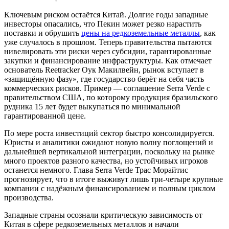
Ключевым риском остаётся Китай. Долгие годы западные
инвесторы опасались, что Пекин может резко нарастить
поставки и обрушить
цены на редкоземельные металлы
, как
уже случалось в прошлом. Теперь правительства пытаются
нивелировать эти риски через субсидии, гарантированные
закупки и финансирование инфраструктуры. Как отмечает
основатель Reetracker Оук Макилвейн, рынок вступает в
«защищённую фазу», где государство берёт на себя часть
коммерческих рисков. Пример — соглашение Serra Verde с
правительством США, по которому продукция бразильского
рудника 15 лет будет выкупаться по минимальной
гарантированной цене.
По мере роста инвестиций сектор быстро консолидируется.
Юристы и аналитики ожидают новую волну поглощений и
дальнейшей вертикальной интеграции, поскольку на рынке
много проектов разного качества, но устойчивых игроков
останется немного. Глава Serra Verde Трас Морайтис
прогнозирует, что в итоге выживут лишь три-четыре крупные
компании с надёжным финансированием и полным циклом
производства.
Западные страны осознали критическую зависимость от
Китая в сфере редкоземельных металлов и начали