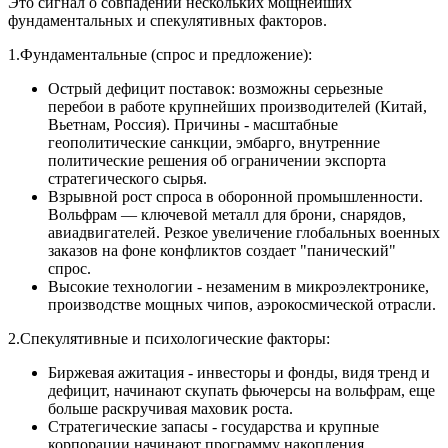
Это сигнал о совпадении нескольких мощнейших
фундаментальных и спекулятивных факторов.
1.Фундаментальные (спрос и предложение):
Острый дефицит поставок: возможны серьезные
перебои в работе крупнейших производителей (Китай,
Вьетнам, Россия). Причины - масштабные
геополитические санкции, эмбарго, внутренние
политические решения об ограничении экспорта
стратегического сырья.
Взрывной рост спроса в оборонной промышленности.
Вольфрам — ключевой металл для брони, снарядов,
авиадвигателей. Резкое увеличение глобальных военных
заказов на фоне конфликтов создает "панический"
спрос.
Высокие технологии - незаменим в микроэлектронике,
производстве мощных чипов, аэрокосмической отрасли.
2.Спекулятивные и психологические факторы:
Биржевая ажитация - инвесторы и фонды, видя тренд и
дефицит, начинают скупать фьючерсы на вольфрам, еще
больше раскручивая маховик роста.
Стратегические запасы - государства и крупные
корпорации начинают программу накопления