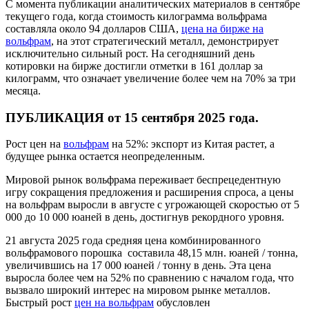
С момента публикации аналитических материалов в сентябре
текущего года, когда стоимость килограмма вольфрама
составляла около 94 долларов США,
цена на бирже на
вольфрам
, на этот стратегический металл, демонстрирует
исключительно сильный рост. На сегодняшний день
котировки на бирже достигли отметки в 161 доллар за
килограмм, что означает увеличение более чем на 70% за три
месяца.
ПУБЛИКАЦИЯ от 15 сентября 2025 года.
Рост цен на
вольфрам
на 52%: экспорт из Китая растет, а
будущее рынка остается неопределенным.
Мировой рынок вольфрама переживает беспрецедентную
игру сокращения предложения и расширения спроса, а цены
на вольфрам выросли в августе с угрожающей скоростью от 5
000 до 10 000 юаней в день, достигнув рекордного уровня.
21 августа 2025 года средняя цена комбинированного
вольфрамового порошка составила 48,15 млн. юаней / тонна,
увеличившись на 17 000 юаней / тонну в день. Эта цена
выросла более чем на 52% по сравнению с началом года, что
вызвало широкий интерес на мировом рынке металлов.
Быстрый рост
цен на вольфрам
обусловлен