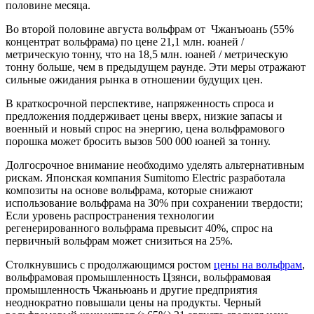
половине месяца.
Во второй половине августа вольфрам от Чжанъюань (55%
концентрат вольфрама) по цене 21,1 млн. юаней /
метрическую тонну, что на 18,5 млн. юаней / метрическую
тонну больше, чем в предыдущем раунде. Эти меры отражают
сильные ожидания рынка в отношении будущих цен.
В краткосрочной перспективе, напряженность спроса и
предложения поддерживает цены вверх, низкие запасы и
военный и новый спрос на энергию, цена вольфрамового
порошка может бросить вызов 500 000 юаней за тонну.
Долгосрочное внимание необходимо уделять альтернативным
рискам. Японская компания Sumitomo Electric разработала
композиты на основе вольфрама, которые снижают
использование вольфрама на 30% при сохранении твердости;
Если уровень распространения технологии
регенерированного вольфрама превысит 40%, спрос на
первичный вольфрам может снизиться на 25%.
Столкнувшись с продолжающимся ростом
цены на вольфрам
,
вольфрамовая промышленность Цзянси, вольфрамовая
промышленность Чжаньюань и другие предприятия
неоднократно повышали цены на продукты. Черный