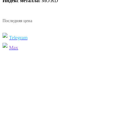
Индекс металла:
MO:RD
Последняя цена
Telegram
Max