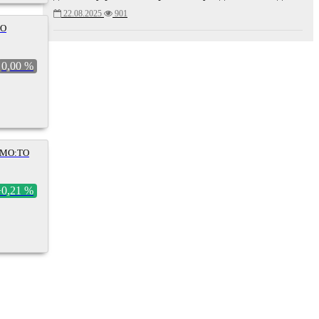
22.08.2025
901
:O
0,00 %
 MO:TO
+0,21 %