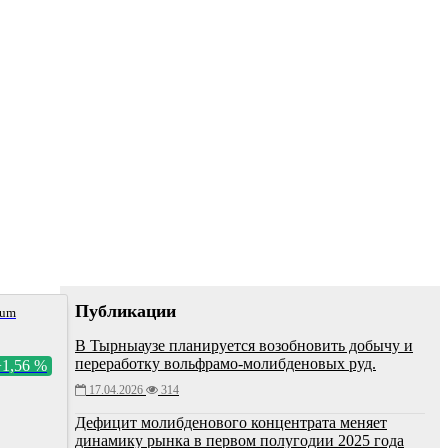
Публикации
num
В Тырныаузе планируется возобновить добычу и
переработку вольфрамо-молибденовых руд.
+1,56 %
17.04.2026
314
Дефицит молибденового концентрата меняет
динамику рынка в первом полугодии 2025 года