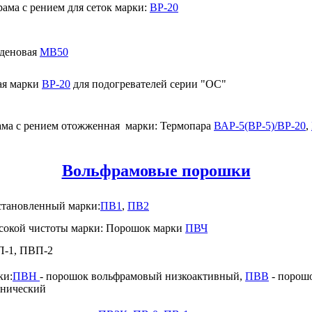
ама с рением для сеток марки:
ВР-20
бденовая
МВ50
ая марки
ВР-20
для подогревателей серии "ОС"
ама с рением отожженная марки: Термопара
ВАР-5(ВР-5)/ВР-20
,
Вольфрамовые порошки
тановленный марки:
ПВ1
,
ПВ2
сокой чистоты марки: Порошок марки
ПВЧ
П-1, ПВП-2
ки:
ПВН
- порошок вольфрамовый низкоактивный,
ПВВ
- порош
хнический