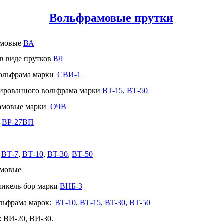
Вольфрамовые прутки
амовые
ВА
в виде прутков
ВЛ
вольфрама марки
СВИ-1
ированного вольфрама марки
ВТ-15
,
ВТ-50
рамовые марки
ОЧВ
и
ВР-27ВП
к
ВТ-7
,
ВТ-10
,
ВТ-30
,
ВТ-50
амовые
никель-бор марки
ВНБ-3
ольфрама марок:
ВТ-10
,
ВТ-15
,
ВТ-30
,
ВТ-50
 ВИ-20, ВИ-30.