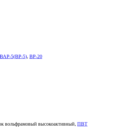
ВАР-5(ВР-5)
,
ВР-20
ок вольфрамовый высокоактивный,
ПВТ