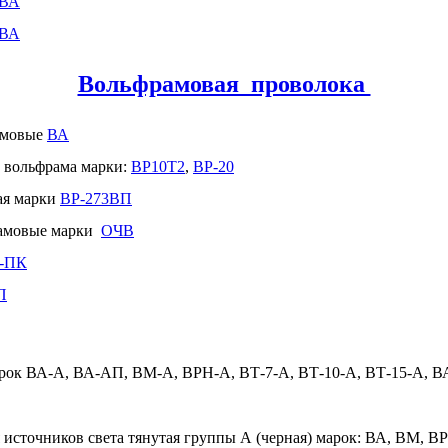
ВА
ВА
Вольфрамовая проволока
амовые
ВА
 вольфрама марки:
ВР10Т2
,
ВР-20
ая марки
ВР-273ВП
рамовые марки
ОЧВ
-ПК
П
ок ВА-А, ВА-АП, ВМ-А, ВРН-А, ВТ-7-А, ВТ-10-А, ВТ-15-А, В
источников света тянутая группы А (черная) марок: ВА, ВМ, ВР