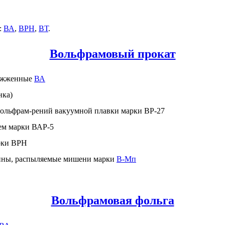
:
ВА
,
ВРН
,
ВТ
.
Вольфрамовый прокат
тожженные
ВА
ка)
вольфрам-рений вакуумной плавки марки ВР-27
ем марки ВАР-5
рки ВРН
ины, распыляемые мишени марки
В-Мп
Вольфрамовая фольга