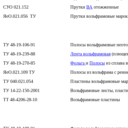
СУО 021.152
Прутки
ВА
отожженные
ЯеО.021.056 ТУ
Прутки вольфрамовые марок
ТУ 48-19-106-91
Полосы вольфрамовые нео
ТУ 48-19-239-88
Лента вольфрамовая
(плющен
ТУ 48-19-270-85
Фольга
и
Полосы
из сплава 
ЯеО.021.109 ТУ
Полосы из вольфрама с рени
ТУ 040.021.054
Пластины вольфрамовые ма
ТУ 14-22-150-2001
Вольфрамовые листы, пласт
ТТ 48-4206-28-10
Вольфрамовые пластины