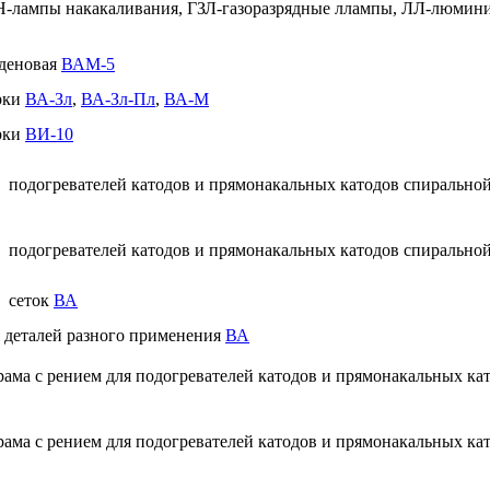
ЛН-лампы накакаливания, ГЗЛ-газоразрядные ллампы, ЛЛ-люми
деновая
ВАМ-5
рки
ВА-Зл
,
ВА-Зл-Пл
,
ВА-М
рки
ВИ-10
 подогревателей катодов и прямонакальных катодов спирально
 подогревателей катодов и прямонакальных катодов спирально
я сеток
ВА
 деталей разного применения
ВА
рама с рением для подогревателей катодов и прямонакальных ка
рама с рением для подогревателей катодов и прямонакальных ка