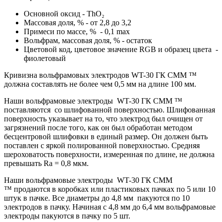
Основной оксид -
ThO₂
Массовая доля, % - от 2,8 до 3,2
Примеси по массе, % - 0,1 max
Вольфрам, массовая доля, % - остаток
Цветовой код, цветовое значение RGB и образец цвета -
фиолетовый
Кривизна вольфрамовых электродов WT-30 ГК СММ ™
должна составлять не более чем 0,5 мм на длине 100 мм.
Наши вольфрамовые электроды WT-30 ГК СММ ™
поставляются со шлифованной поверхностью. Шлифованная
поверхность указывает на то, что электрод был очищен от
загрязнений после того, как он был обработан методом
бесцентровой шлифовки в единый размер. Он должен быть
поставлен с яркой полированной поверхностью. Средняя
шероховатость поверхности, измеренная по длине, не должна
превышать
Ra
= 0,8 мкм.
Наши вольфрамовые электроды
WT-30 ГК СММ
™ продаются в коробках или пластиковых пачках по 5 или 10
штук в пачке. Все диаметры до 4,8 мм пакуются по 10
электродов в пачку. Начиная с 4,8 мм до 6,4 мм вольфрамовые
электроды пакуются в пачку по 5 шт.