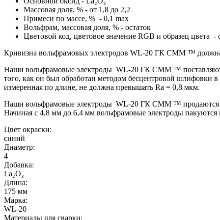
Основной оксид -
La₂O₃
Массовая доля, % - от 1,8 до 2,2
Примеси по массе, % - 0,1 max
Вольфрам, массовая доля, % - остаток
Цветовой код, цветовое значение RGB и образец цвета -
Кривизна вольфрамовых электродов WL-20 ГК СММ ™ должна со
Наши вольфрамовые электроды WL-20 ГК СММ ™ поставляются 
того, как он был обработан методом бесцентровой шлифовки в
измеренная по длине, не должна превышать
Ra
= 0,8 мкм.
Наши вольфрамовые электроды
WL-20 ГК СММ ™ продаются в к
Начиная с 4,8 мм до 6,4 мм вольфрамовые электроды пакуются 
Цвет окраски:
синий
Диаметр:
4
Добавка:
La₂O₃
Длина:
175 мм
Марка:
WL-20
Материалы для сварки: