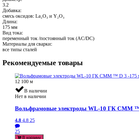
3.2
Добавка:
смесь оксидов: La₂O₃ и Y₂O₃
Длина:
175 мм
Вид тока:
переменный ток /постоянный ток (AC/DC)
Материалы для сварки:
все типы сталей
Рекомендуемые товары
12 100
м
В наличии
Нет в наличии
Вольфрамовые электроды WL-10 ГК СММ ™ D
4.8
4.8
25
25
В корзину