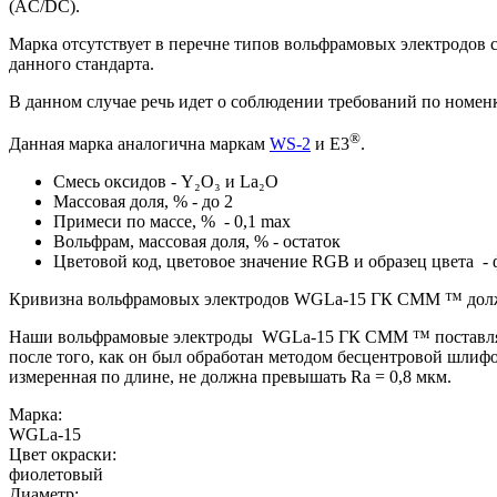
(AC/DC).
Марка отсутствует в перечне типов вольфрамовых электродов 
данного стандарта.
В данном случае речь идет о соблюдении требований по номенк
®
Данная марка аналогична маркам
WS-2
и E3
.
Смесь оксидов - Y₂O₃ и La₂O
Массовая доля, % - до 2
Примеси по массе, % - 0,1 max
Вольфрам, массовая доля, % - остаток
Цветовой код, цветовое значение RGB и образец цвета -
Кривизна вольфрамовых электродов WGLa-15 ГК СММ ™ должна 
Наши вольфрамовые электроды WGLa-15 ГК СММ ™ поставляютс
после того, как он был обработан методом бесцентровой шлиф
измеренная по длине, не должна превышать Ra = 0,8 мкм.
Марка:
WGLa-15
Цвет окраски:
фиолетовый
Диаметр: