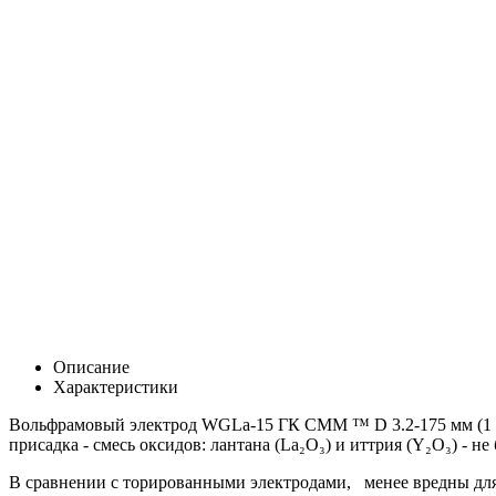
Описание
Характеристики
Вольфрамовый электрод WGLa-15 ГК СММ ™ D 3.2-175 мм (1 уп
присадка - смесь оксидов: лантана (La₂O₃) и иттрия (Y₂O₃) - не
В сравнении с торированными электродами, менее вредны дл