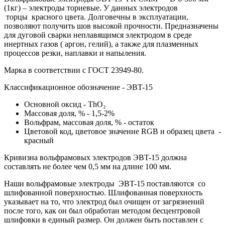
(1кг) – электроды ториевые. У данных электродов
торцы красного цвета. Долговечны в эксплуатации,
позволяют получить шов высокой прочности. Предназначены
для дуговой сварки неплавящимся электродом в среде
инертных газов ( аргон, гелий), а также для плазменных
процессов резки, наплавки и напыления.
Марка в соответствии с
ГОСТ 23949-80.
Классификационное обозначение - ЭВT-15
Основной оксид -
ThO₂
Массовая доля, % - 1,5-2%
Вольфрам, массовая доля, % - остаток
Цветовой код, цветовое значение RGB и образец цвета -
красный
Кривизна вольфрамовых электродов ЭВT-15 должна
составлять не более чем 0,5 мм на длине 100 мм.
Наши вольфрамовые электроды ЭВT-15 поставляются со
шлифованной поверхностью. Шлифованная поверхность
указывает на то, что электрод был очищен от загрязнений
после того, как он был обработан методом бесцентровой
шлифовки в единый размер. Он должен быть поставлен с