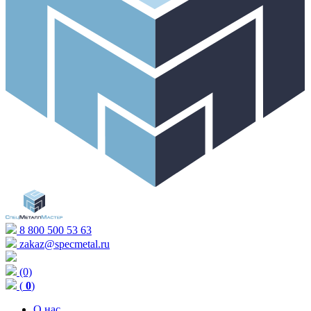
8 800 500 53 63
zakaz@specmetal.ru
(0)
(
0
)
О нас