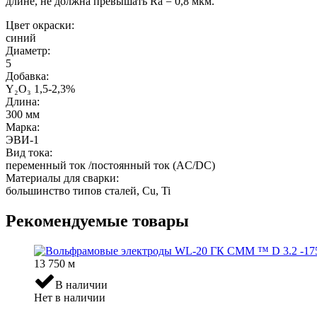
длине, не должна превышать
Ra
= 0,8 мкм.
Цвет окраски:
синий
Диаметр:
5
Добавка:
Y₂O₃ 1,5-2,3%
Длина:
300 мм
Марка:
ЭВИ-1
Вид тока:
переменный ток /постоянный ток (AC/DC)
Материалы для сварки:
большинство типов сталей, Cu, Ti
Рекомендуемые товары
13 750
м
В наличии
Нет в наличии