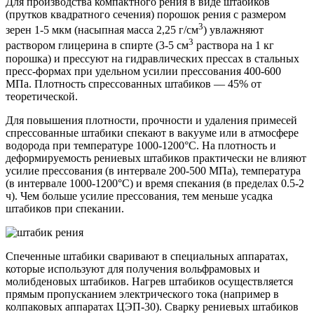
Для производства компактного рения в виде штабиков
(прутков квадратного сечения) поро­шок рения с размером
3
зерен 1-5 мкм (насыпная масса 2,25 г/см
) увлажняют
3
раствором глицерина в спирте (3-5 см
раствора на 1 кг
порошка) и прессуют на гидравлических прессах в стальных
пресс-формах при удельном усилии прессования 400-600
МПа. Плотность спрессованных штаби­ков — 45% от
теоретической.
Для повышения плотности, прочности и удаления примесей
спрессованные штабики спекают в вакууме или в атмосфере
водорода при температуре 1000-1200°С. На плотность и
деформируе­мость рениевых штабиков практически не влияют
усилие прессования (в интервале 200-500 МПа), температура
(в интервале 1000-1200°С) и время спекания (в пределах 0.5-2
ч). Чем больше усилие прессования, тем меньше усадка
штабиков при спекании.
Спеченные штабики сваривают в специальных аппаратах,
которые используют для получения вольфрамовых и
молибденовых штабиков. Нагрев штабиков осуществляется
прямым пропуска­нием электрического тока (например в
колпаковых аппаратах ЦЭП-30). Сварку рениевых штаби­ков