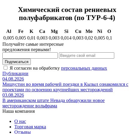
Химический состав рениевых
полуфабрикатов (по ТУР-6-4)
Al
Fe
K
Ca
Mg
Si
Cu
Mo
Ni
O
0,005
0,005
0,01
0,003
0,003
0,014
0,003
0,02
0,005
0,1
Получайте самые интересные
предложения первыми!
Подписаться
Я согласен на обработку
персональных данных
Публикации
04.08.2026
Мишустин во время рабочей поездки в Кызыл ознакомился с
проектами по освоению крупнейших месторождений
03.08.2026
В американском штате Невада обнаружили новое
месторождение вольфрама
Наша компания
О нас
Торговая марка
Отзывы