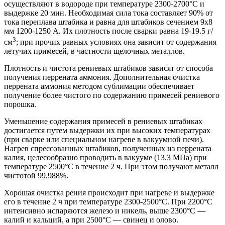
осуществляют в водороде при температуре 2300-2700°С и
выдержке 20 мин. Необходимая сила тока составляет 90% от
тока переплава штабика и равна для штабиков сечением 9x8
мм 1200-1250 А. Их плотность после сварки равна 19-19.5 г/
3
см
; при прочих равных условиях она зависит от содержания
летучих примесей, в частности щелочных металлов.
Плотность и чистота рениевых штабиков зависят от способа
получения перрената аммония. Дополнительная очистка
перрената аммония методом сублимации обеспечивает
получение более чистого по содержанию примесей рениевого
порошка.
Уменьшение содержания примесей в рениевых штабиках
достигается путем выдержки их при высоких температурах
(при сварке или специальном нагреве в вакуумной печи).
Нагрев спрессо­ванных штабиков, полученных из перрената
калия, целесообразно проводить в вакууме (13.3 МПа) при
температуре 2500°С в течение 2 ч. При этом получают металл
чистотой 99.988%.
Хорошая очистка рения происходит при нагреве и выдержке
его в течение 2 ч при температуре 2300-2500°С. При 2200°С
интенсивно испаряются железо и никель, выше 2300°С —
калий и кальций, а при 2500°С — свинец и олово.