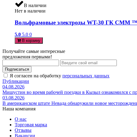
В наличии
Нет в наличии
Вольфрамовые электроды WT-30 ГК СММ ™ D
5.0
5.0
0
В корзину
Получайте самые интересные
предложения первыми!
Подписаться
Я согласен на обработку
персональных данных
Публикации
04.08.2026
Мишустин во время рабочей поездки в Кызыл ознакомился с 
03.08.2026
В американском штате Невада обнаружили новое месторожден
Наша компания
О нас
Торговая марка
Отзывы
Вакансии