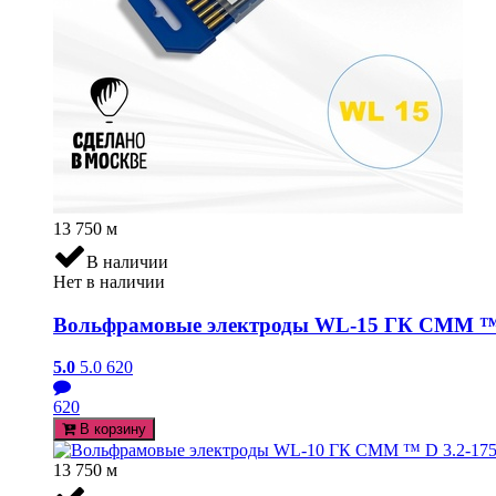
13 750
м
В наличии
Нет в наличии
Вольфрамовые электроды WL-15 ГК СММ ™ D
5.0
5.0
620
620
В корзину
13 750
м