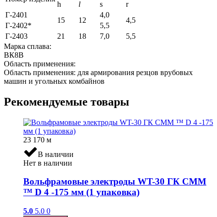
h
l
s
r
Г-2401
4,0
15
12
4,5
Г-2402*
5,5
Г-2403
21
18
7,0
5,5
Марка сплава:
ВК8В
Область применения:
Область применения: для армирования резцов врубовых
машин и угольных комбайнов
Рекомендуемые товары
23 170
м
В наличии
Нет в наличии
Вольфрамовые электроды WT-30 ГК СММ
™ D 4 -175 мм (1 упаковка)
5.0
5.0
0