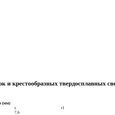
сок и крестообразных твердосплавных св
 (мм)
s
r1
7.6